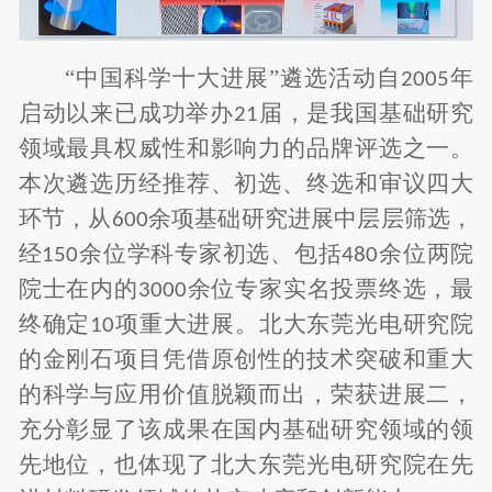
“中国科学十大进展”遴选活动自
年
2005
启动以来已成功举办
届，是我国基础研究
21
领域最具权威性和影响力的品牌评选之一。
本次遴选历经推荐、初选、终选和审议四大
环节，从
余项基础研究进展中层层筛选，
600
经
余位学科专家初选、包括
余位两院
150
480
院士在内的
余位专家实名投票终选，最
3000
终确定
项重大进展。北大东莞光电研究院
10
的金刚石项目凭借原创性的技术突破和重大
的科学与应用价值脱颖而出，荣获进展二，
充分彰显了该成果在国内基础研究领域的领
先地位，也体现了北大东莞光电研究院在先