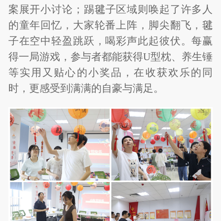
案展开小讨论；踢毽子区域则唤起了许多人
的童年回忆，大家轮番上阵，脚尖翻飞，毽
子在空中轻盈跳跃，喝彩声此起彼伏。每赢
得一局游戏，参与者都能获得U型枕、养生锤
等实用又贴心的小奖品，在收获欢乐的同
时，更感受到满满的自豪与满足。