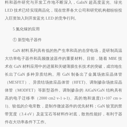
料和器件研究与开发工作地不断深入，
GaInN
超高度蓝光、绿光
LED
技术已经实现商品化，现在世界各大公司和研究机构都纷纷投
入巨资加入到开发蓝光
LED
的竞争行列。
5.
氮化镓的应用
①
新型电子器件
GaN
材料系列具有低的热产生率和高的击穿电场，是研制高温
大功率电子器件和高频微波器件的重要材料。目前，随着
MBE
技
术在
GaN
材料应用中的进展和关键薄膜生长技术的突破，成功地生
长出了
GaN
多种异质结构。用
GaN
制备出了金属场效应晶体管
（
MESFET
）、异质结场效应晶体管（
HFET)
、调制掺杂场效应晶
体管（
MODFET
）等新型器件。调制掺杂的
AlGaN/GaN
结构具有
高的电子迁移率（
2000 cm2
·
v-1
·
s-1)
、高的饱和速度
(1
×
107 cm
·
s-
1)
、较低的介电常数，是制作微波器件的优先材料；
GaN
较宽的禁
带宽度（
3.4 eV
）及蓝宝石等材料作衬底，散热性能好，有利于器
件在大功率条件下工作。