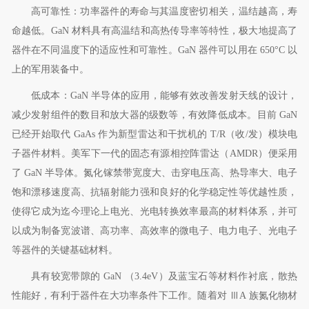
高可靠性：功率器件的寿命与其温度密切相关，温结越高，寿
命越低。
GaN
材料具有高温结和高热传导率等特性，极大地提高了
器件在不同温度下的适应性和可靠性。
GaN
器件可以用在
650
°
C
以
上的军用装备中。
低成本：
GaN
半导体的应用，能够有效改善发射天线的设计，
减少发射组件的数目和放大器的级数等，有效降低成本。目前
GaN
已经开始取代
GaAs
作为新型雷达和干扰机的
T/R
（收
/
发）模块电
子器件材料。美军下一代的固态有源相控阵雷达（
AMDR
）便采用
了
GaN
半导体。氮化镓禁带宽度大、击穿电压高、热导率大、电子
饱和漂移速度高、抗辐射能力强和良好的化学稳定性等优越性质，
使得它成为迄今理论上电光、光电转换效率最高的材料体系，并可
以成为制备宽波谱、高功率、高效率的微电子、电力电子、光电子
等器件的关键基础材料。
具有较宽带隙的
GaN
（
3.4eV
）及蓝宝石等材料作衬底，散热
性能好，有利于器件在大功率条件下工作。随着对
Ⅲ
A
族氮化物材