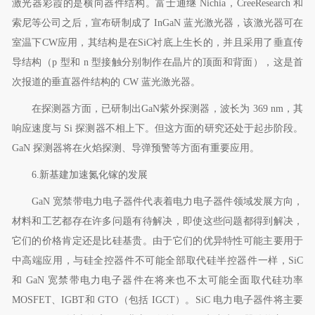
激光器彩霞的是横向器件结构。富士通继
Nichia
，
CreeResearch
和
索尼等公司之后，宣布研制成了
InGaN
蓝光激光器，该激光器可在
室温下
CW
应用，其结构是在
SiC
衬底上生长的，并且采用了垂直传
导结构（
p
型和
n
型接触分别制作在晶片的顶面和背面），这是首
次报道的垂直器件结构的
CW
蓝光激光器。
在探测器方面，已研制出
GaN
紫外探测器，波长为
369 nm
，其
响应速度与
Si
探测器不相上下。但这方面的研究还处于起步阶段。
GaN
探测器将在火焰探测、导弹预警等方面有重要应用。
6.
新基建加速氮化镓的发展
GaN
宽禁带电力电子器件代表着电力电子器件领域发展方向，
材料和工艺都存在许多问题有待解决，即使这些问题都得到解决，
它们的价格肯定还是比硅基贵。由于它们的优异特性可能主要用于
中高端应用，与硅全控器件不可能全部取代硅半控器件一样，
SiC
和
GaN
宽禁带电力电子器件在将来也不太可能全面取代硅功率
MOSFET
、
IGBT
和
GTO
（包括
IGCT
）。
SiC
电力电子器件将主要