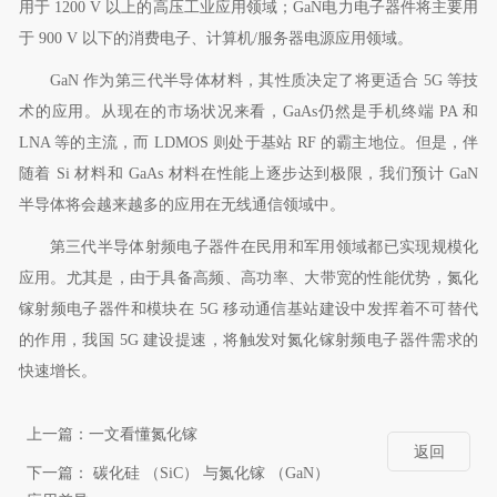
用于
1200 V
以上的高压工业应用领域；
GaN
电力电子器件将主要用
于
900 V
以下的消费电子、计算机
/
服务器电源应用领域。
GaN
作为第三代半导体材料，其性质决定了将更适合
5G
等技
术的应用。从现在的市场状况来看，
GaAs
仍然是手机终端
PA
和
LNA
等的主流，而
LDMOS
则处于基站
RF
的霸主地位。但是，伴
随着
Si
材料和
GaAs
材料在性能上逐步达到极限，我们预计
GaN
半导体将会越来越多的应用在无线通信领域中。
第三代半导体射频电子器件在民用和军用领域都已实现规模化
应用。尤其是，由于具备高频、高功率、大带宽的性能优势，氮化
镓射频电子器件和模块在
5G
移动通信基站建设中发挥着不可替代
的作用，我国
5G
建设提速，将触发对氮化镓射频电子器件需求的
快速增长。
上一篇：
一文看懂氮化镓
返回
下一篇：
碳化硅 （SiC） 与氮化镓 （GaN）