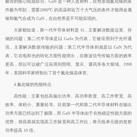
极管的核心组成部分。
GaN
是一种人造材料，自然形成氮化镓的条
件极为苛刻，需要
2000
℃
的高温和近万个大气压的条件才能用金属
镓和氮气合成为
GaN
，在自然界是不可能实现的。
大家都知道，第一代半导体材料是
Si
，主要解决数据运算、存
储的问题；第二代半导体是以
GaAs
为代表，它被应用到于光纤通
讯，主要解决数据传输的问题；第三代半导体则就是以
GaN
为代
表，它在电和光的转化方面性能突出，在微波信号传输方面的效率
更高，所以可以被广泛应用到照明、显示、通讯等各大领域。
1998
年，美国科学家研制出了首个氮化镓晶体管。
4.
氮化镓的性能特点
高性能：主要包括高输出功率、高功率密度、高工作带宽、高
效率、体积小、重量轻等。目前第一代和第二代半导体材料在输出
功率方面已经达到了极限，而
GaN
半导体由于在热稳定性能方面的
优势，很容易就实现高工作脉宽和高工作比，将天线单元级的发射
功率提高
10
倍。