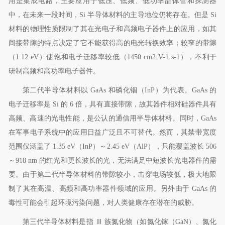
用是集成电路，主要应用于低压、低频、低功率晶体管和探测器
中，在未来一段时间，
Si
半导体材料的主导地位仍将存在。但是
Si
材料的物理性质限制了其在光电子和高频电子器件上的应用，如其
间接带隙的特点决定了它不能获得高的电光转换效率；较窄的带隙
（
1.12 eV
）使饱和电子迁移率较低（
1450 cm2
·
V-1
·
s-1
），不利于
研制高频和高功率电子器件。
第二代半导体材料以
GaAs
和磷化铟（
InP
）为代表。
GaAs
的
电子迁移率是
Si
的
6
倍，具有直接带隙，故其器件相对硅器件具有
高频、高速的光电性能，是公认的通信用半导体材料。同时，
GaAs
在军事电子系统中的应用日益广泛且不可替代。然而，其禁带宽度
范围仅涵盖了
1.35 eV
（
InP
）～
2.45 eV
（
AlP
），只能覆盖波长
506
～
918 nm
的红光和更长波长的光，无法满足中短波长光电器件的需
要。由于第二代半导体材料的带隙较小，击穿电场较低，极大地限
制了其在高温、高频和高功率器件领域的应用。另外由于
GaAs
的
毒性可能会引起环境污染问题，对人类健康存在潜在的威胁。
第三代半导体材料是指
Ⅲ
族氮化物（如氮化镓（
GaN
）、氮化