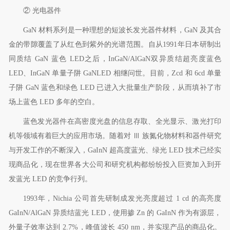
②
光电器件
GaN
材料系列是一种理想的短波长发光器件材料，
GaN
及其合
金的带隙覆盖了从红色到紫外的光谱范围。自从
1991
年日本研制出
同质结
GaN
蓝色
LED
之后，
InGaN/AlGaN
双异质结超亮度蓝色
LED
、
InGaN
单量子阱
GaNLED
相继问世。目前，
Zcd
和
6cd
单量
子阱
GaN
蓝色和绿色
LED
已进入大批量生产阶段，从而填补了市
场上蓝色
LED
多年的空白。
蓝色发光器件在高密度光盘的信息存取、全光显示、激光打印
机等领域有着巨大的应用市场。随着对
Ⅲ
族氮化物材料和器件研究
与开发工作的不断深入，
GaInN
超高度蓝光、绿光
LED
技术已经实
现商品化，现在世界各大公司和研究机构都纷纷投入巨资加入到开
发蓝光
LED
的竞争行列。
1993
年，
Nichia
公司首先研制成发光亮度超过
1 cd
的高亮度
GaInN/AlGaN
异质结蓝光
LED
，使用掺
Zn
的
GaInN
作为有源层，
外量子效率达到
2.7%
，峰值波长
450 nm
，并实现产品的商品化。