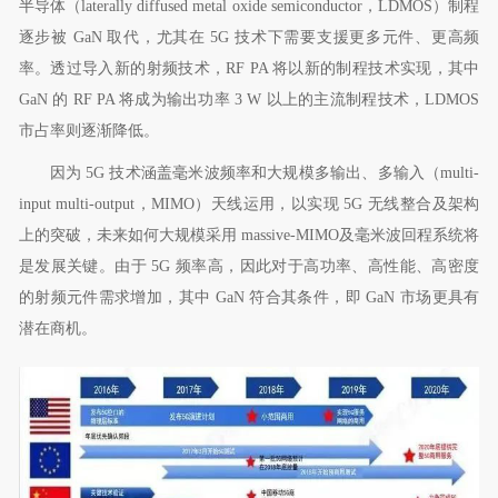
半导体（
laterally diffused metal oxide semiconductor
，
LDMOS
）制程
逐步被
GaN
取代，尤其在
5G
技术下需要支援更多元件、更高频
率。透过导入新的射频技术，
RF PA
将以新的制程技术实现，其中
GaN
的
RF PA
将成为输出功率
3 W
以上的主流制程技术，
LDMOS
市占率则逐渐降低。
因为
5G
技术涵盖毫米波频率和大规模多输出、多输入（
multi-
input multi-output
，
MIMO
）天线运用，以实现
5G
无线整合及架构
上的突破，未来如何大规模采用
massive-MIMO
及毫米波回程系统将
是发展关键。由于
5G
频率高，因此对于高功率、高性能、高密度
的射频元件需求增加，其中
GaN
符合其条件，即
GaN
市场更具有
潜在商机。