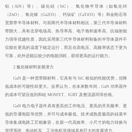
铝（
AlN
）等）、碳化硅（
SiC
）、氧化物半导体（如氧化锌
（
ZnO
）、氧化镓（
Ga2O3
）、钙钛矿（
CaTiO3
）等）和金刚石等
宽禁带半导体材料。与前两代半导体材料相比，第三代半导体材料
带隙大，具有击穿电场高、热导率高、电子饱和速率高、抗辐射能
力强等优越性质，因此采用第三代半导体材料制备的半导体器件不
仅能在更高的温度下稳定运行，而且在高电压、高频率状态下更为
可靠，此外还能以较少的电能消耗，获得更高的运行能力。
2.
氮化镓材料发展潜力
GaN
是一种宽带隙材料，它具有与
SiC
相似的性能优势，但降
低成本的可能性却更大。业界认为，在未来数年间，
GaN
功率器件
的成本可望压低到和硅
MOSFET
、
IGBT
及整流器同等价格。
GaN
电力电子器件具有更高的工作电压、更高的开关频率、更
低的导通电阻等优势，并可与成本极低、技术成熟度极高的硅基半
导体集成电路工艺相兼容，在新一代高效率、小尺寸的电力转换与
管理系统、电动机车、工业电机等领域具有巨大的发展潜力。