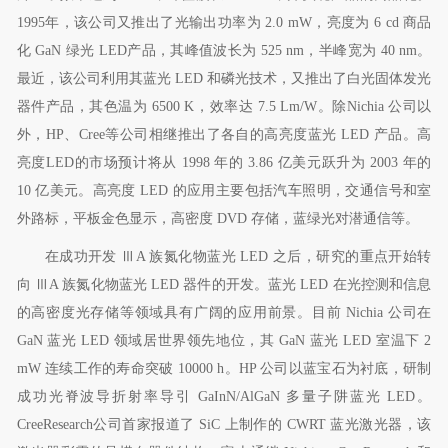
1995
年，该公司又推出了光输出功率为
2.0 mW
，亮度为
6 cd
商品
化
GaN
绿光
LED
产品，其峰值波长为
525 nm
，半峰宽为
40 nm
。
最近，该公司利用其蓝光
LED
和磷光技术，又推出了白光固体发光
器件产品，其色温为
6500 K
，效率达
7.5 Lm/W
。除
Nichia
公司以
外，
HP
、
Cree
等公司相继推出了各自的高亮度蓝光
LED
产品。高
亮度
LED
的市场预计将从
1998
年的
3.86
亿美元跃升为
2003
年的
10
亿美元。高亮度
LED
的应用主要包括汽车照明，交通信号和室
外路标，平板金色显示，高密度
DVD
存储，蓝绿光对潜通信等。
在成功开发
Ⅲ
A
族氮化物蓝光
LED
之后，研究的重点开始转
向
Ⅲ
A
族氮化物蓝光
LED
器件的开发。蓝光
LED
在光控测和信息
的高密度光存储等领域具有广阔的应用前景。目前
Nichia
公司在
GaN
蓝光
LED
领域居世界领先地位，其
GaN
蓝光
LED
室温下
2
mW
连续工作的寿命突破
10000 h
。
HP
公司以蓝宝石为衬底，研制
成功光脊波导折射率导引
GaInN/AlGaN
多量子阱蓝光
LED
。
CreeResearch
公司首家报道了
SiC
上制作的
CWRT
蓝光激光器，该